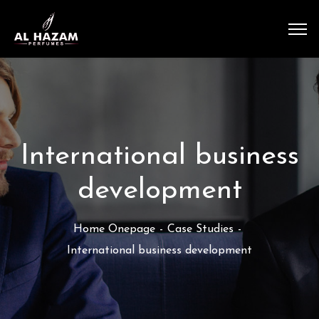
International business
development
Home Onepage
Case Studies
International business development